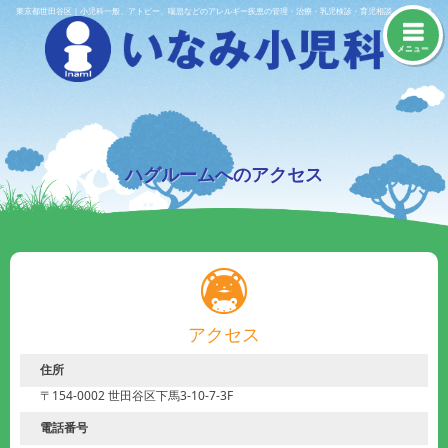
Skip
東京都世田谷区｜小児科一般、アトピー、喘息などのアレルギー疾患の管理・治療・乳児検診・育児相談・予防接種
to
content
メニュー
ハグルームへのアクセス
アクセス
住所
〒154-0002 世田谷区下馬3-10-7-3F
電話番号