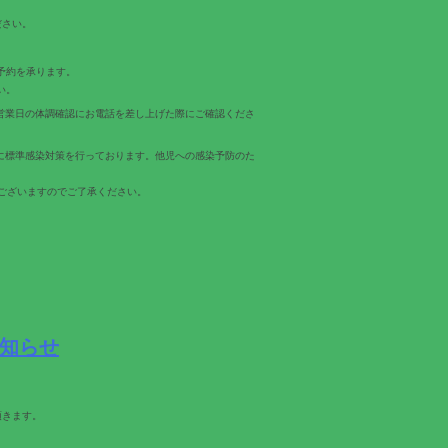
ださい。
予約を承ります。
い。
営業日の体調確認にお電話を差し上げた際にご確認くださ
常的に標準感染対策を行っております。他児への感染予防のた
ございますのでご了承ください。
お知らせ
頂きます。