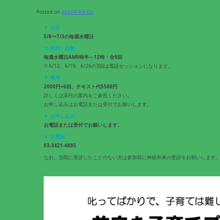
Posted on
2024年4月3日
▼ 日程
5/8〜7/3の毎週水曜日
▼ 時間・回数
毎週水曜日AM9時半～12時・全9回
※ 6/12、6/19、6/26の3回は電話セッションになります。
▼ 費用
2000円×6回、テキスト代5500円
詳しくは添付の案内をご参照ください。
お申し込みはお電話または受付でお願いします。
▼ お申し込み
お電話または受付でお願いします。
▼ お電話
03-3421-4885
なお、当院に受診したことのない方は参加前に神経外来の受診をお願いします