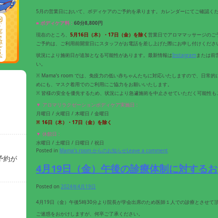
5月の営業日において、ボディケアのご予約を承ります。カレンダーにてご確認く
■ ボディケア料 :
60分8,800円
現在のところ、
5
月16
日（木）
・17日（金）
を除く
営業日でアロママッサージのご
ご予約は、ご利用前開室日にスタッフがお電話を差し上げた際にお申し付けくださ
状況により施術日が追加となる可能性があります。最新情報は
Instagram
または前
い。
※ Mama’s room では、免疫力の低い赤ちゃんたちに対応いたしますので、日
めにも、マスク着用でのご利用にご協力をお願いいたします。
※ 皆様の安全を優先するため、状況により急遽施術を中止させていただく可能性も
▼ アロマリラクゼーションボディケア実施日 :
月曜日 / 火曜日 / 木曜日 / 金曜日
※
16
日（木）・17日（金）
を除く
▼ 休館日 :
水曜日 / 土曜日 / 日曜日 / 祝日
Posted in
Mama's room からのお知らせ
Leave a comment
予約が
4月19日（金）午後の診療体制に対する
Posted on
2024年4月19日
4月19日（金）午後5時30分より院長が学会出席のため医師１人での診療とさせて
ご迷惑をおかけしますが、何卒ご了承ください。