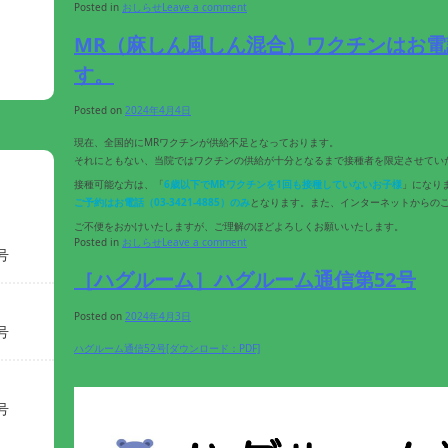
Posted in
おしらせ
Leave a comment
MR（麻しん風しん混合）ワクチンはお
す。
Posted on
2024年4月4日
現在、全国的にMRワクチンが供給不足となっております。
それにともない、当院ではワクチンの供給が十分となるまで接種者を限定させてい
接種可能な方は、「
6歳以下でMRワクチンを1回も接種していないお子様
」になり
ご予約はお電話（03-3421-4885）のみ
となります。また、インターネットからの
ご不便をおかけいたしますが、ご理解のほどよろしくお願いいたします。
Posted in
おしらせ
Leave a comment
号
［ハグルーム］ハグルーム通信第52号
Posted on
2024年4月3日
号
ハグルーム通信52号[ダウンロード：PDF]
号