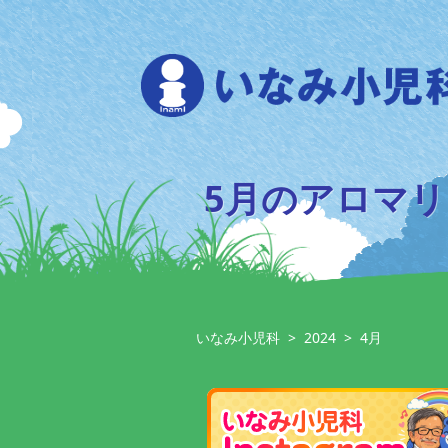
Skip
to
content
5月のアロマ
いなみ小児科
>
2024
>
4月