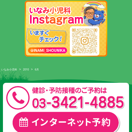
>
>
いなみ小児科
2010
6月