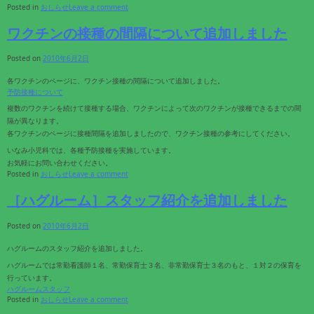
Posted in
おしらせ
Leave a comment
ワクチンの接種の間隔について追加しました
Posted on
2010年6月2日
各ワクチンのページに、ワクチン接種の間隔について追加しました。
予防接種について
複数のワクチンを続けて接種する場合、ワクチンによって次のワクチンが接種できるまでの間
隔が異なります。
各ワクチンのページに接種間隔を追加しましたので、ワクチン接種の参考にしてください。
いなみ小児科では、各種予防接種を実施しています。
お気軽にお問い合わせください。
Posted in
おしらせ
Leave a comment
［ハグルーム］スタッフ紹介を追加しました
Posted on
2010年6月2日
ハグルームのスタッフ紹介を追加しました。
ハグルームでは常勤看護師１名、常勤保育士３名、非常勤保育士３名のもと、１対２の保育を
行っています。
ハグルームスタッフ
Posted in
おしらせ
Leave a comment