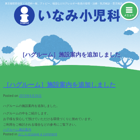
Skip
東京都世田谷区｜小児科一般、アトピー、喘息などのアレルギー疾患の管理・治療・乳児検診・育児相談・予防接種
to
content
メニュー
［ハグルーム］施設案内を追加しました
［ハグルーム］施設案内を追加しました
Posted on
2010年6月26日
ハグルームの施設案内を追加しました。
ハグルームの中をご紹介します。
お子様を安心して預けていただける環境づくりに努めています。
ご利用をご検討される場合などの参考にご覧下さい。
ハグルーム施設案内
Posted in
おしらせ
Leave a comment