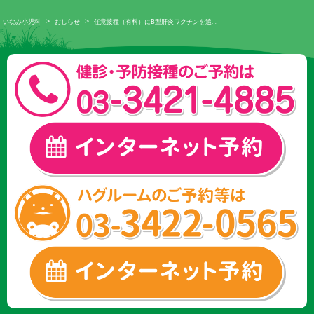
>
>
いなみ小児科
おしらせ
任意接種（有料）にB型肝炎ワクチンを追…