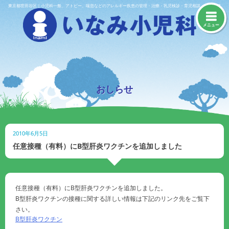
Skip
東京都世田谷区｜小児科一般、アトピー、喘息などのアレルギー疾患の管理・治療・乳児検診・育児相談・予防接種
to
content
メニュー
おしらせ
2010年6月5日
任意接種（有料）にB型肝炎ワクチンを追加しました
任意接種（有料）にB型肝炎ワクチンを追加しました。
B型肝炎ワクチンの接種に関する詳しい情報は下記のリンク先をご覧下
さい。
B型肝炎ワクチン