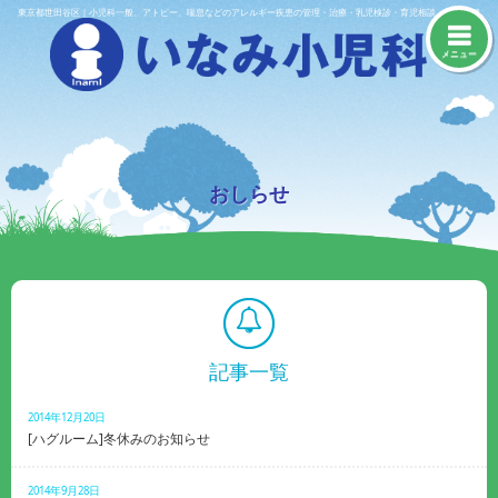
Skip
東京都世田谷区｜小児科一般、アトピー、喘息などのアレルギー疾患の管理・治療・乳児検診・育児相談・予防接種
to
content
メニュー
おしらせ
記事一覧
2014年12月20日
[ハグルーム]冬休みのお知らせ
2014年9月28日