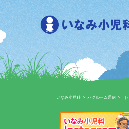
Skip
to
content
いなみ小児科
>
ハグルーム通信
>
［