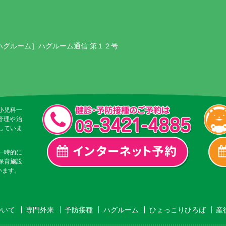
ハグルーム］ハグルーム通信 第１２号
小児科一
管理や治
していま
一時的に
保育施設
います。
ついて
専門外来
予防接種
ハグルーム
ひょっこりひろば
産後