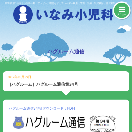
Skip
東京都世田谷区｜小児科一般、アトピー、喘息などのアレルギー疾患の管理・治療・乳児検診・育児相談・予防接種
to
content
メニュー
ハグルーム通信
2017年10月29日
［ハグルーム］ハグルーム通信第34号
ハグルーム通信34号[ダウンロード：PDF]