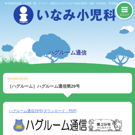
Skip
東京都世田谷区｜小児科一般、アトピー、喘息などのアレルギー疾患の管理・治療・乳児検診・育児相談・予防接種
to
content
メニュー
ハグルーム通信
2016年5月2日
［ハグルーム］ハグルーム通信第29号
ハグルーム通信29号[ダウンロード：PDF]