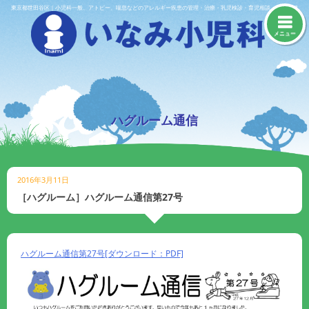
Skip
東京都世田谷区｜小児科一般、アトピー、喘息などのアレルギー疾患の管理・治療・乳児検診・育児相談・予防接種
to
content
メニュー
ハグルーム通信
2016年3月11日
［ハグルーム］ハグルーム通信第27号
ハグルーム通信第27号[ダウンロード：PDF]