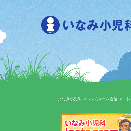
Skip
to
content
いなみ小児科
>
ハグルーム通信
>
［