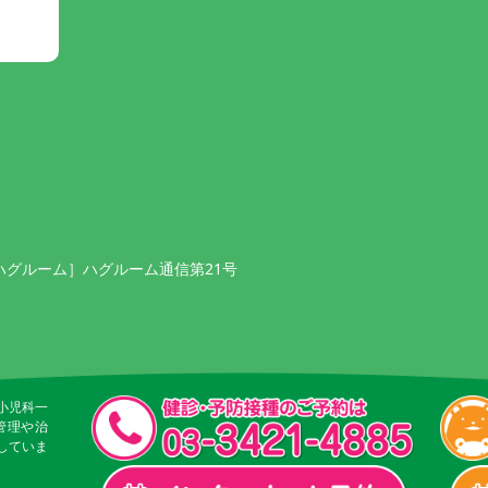
ハグルーム］ハグルーム通信第21号
小児科一
管理や治
していま