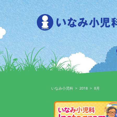
Skip
to
content
いなみ小児科
>
2018
>
8月