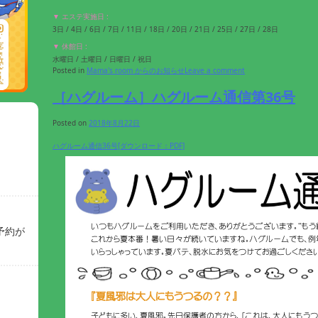
▼ エステ実施日 :
3日 / 4日 / 6日 / 7日 / 11日 / 18日 / 20日 / 21日 / 25日 / 27日 / 28日
▼ 休館日 :
水曜日 / 土曜日 / 日曜日 / 祝日
Posted in
Mama's room からのお知らせ
Leave a comment
［ハグルーム］ハグルーム通信第36号
Posted on
2018年8月22日
ハグルーム通信36号[ダウンロード：PDF]
予約が