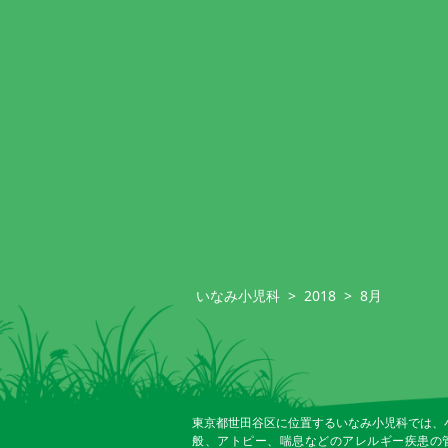
いなみ小児科
>
2018
>
8月
東京都世田谷区に位置するいなみ小児科では、
般、アトピー、喘息などのアレルギー疾患の