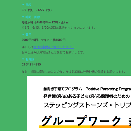
▼ 日程
5/2（水）～6/27（水）
▼ 時間・回数
毎週水曜日AM9時半～12時・全9回
※ 6/6、6/13、6/20の3回は電話セッションになります。
▼ 費用
2000円×6回、テキスト代4500円
詳しくは
添付の案内をご参照ください。
お申し込みはお電話または受付でお願いします。
▼ お電話
03-3421-4885
なお、当院に受診したことのない方は参加前に神経外来の受診をお願いします。