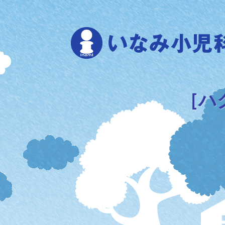
Skip
to
content
［ハ