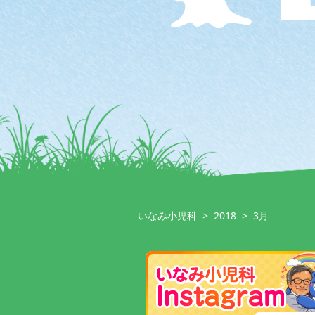
いなみ小児科
>
2018
>
3月