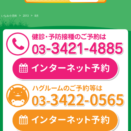
>
>
いなみ小児科
2013
8月