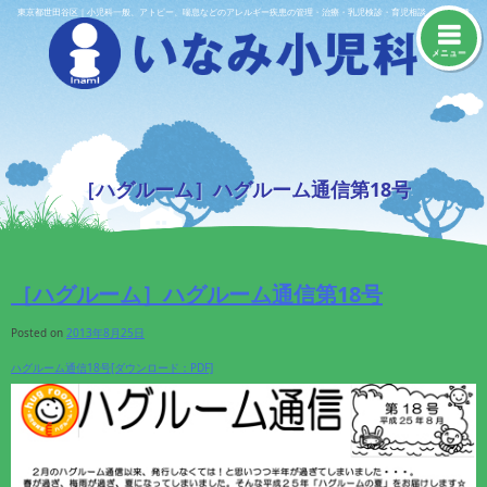
Skip
東京都世田谷区｜小児科一般、アトピー、喘息などのアレルギー疾患の管理・治療・乳児検診・育児相談・予防接種
to
content
メニュー
［ハグルーム］ハグルーム通信第18号
［ハグルーム］ハグルーム通信第18号
Posted on
2013年8月25日
ハグルーム通信18号[ダウンロード：PDF]