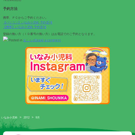
予約方法
携帯、ＰＣからご予約ください。
【パソコン】いなみ小児科 予約受付
【携帯】いなみ小児科 予約受付
登録の無い方（ＩＤ番号の無い方）はお電話でのご予約となります。
Posted in
おしらせ
Leave a comment
>
>
いなみ小児科
2012
9月