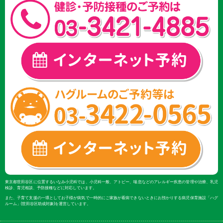
東京都世田谷区に位置するいなみ小児科では、小児科一般、アトピー、喘息などのアレルギー疾患の管理や治療、乳児
検診、育児相談、予防接種などに対応しています。
また、子育て支援の一環としてお子様が病気で一時的にご家族が看病できないときにお預かりする病児保育施設「ハグ
ルーム」(世田谷区助成対象)を運営しています。