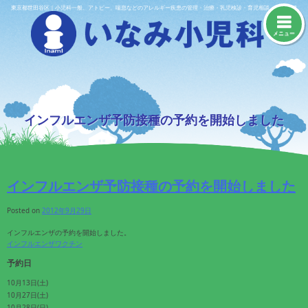
Skip
東京都世田谷区｜小児科一般、アトピー、喘息などのアレルギー疾患の管理・治療・乳児検診・育児相談・予防接種
to
content
メニュー
インフルエンザ予防接種の予約を開始しました
インフルエンザ予防接種の予約を開始しました
Posted on
2012年9月29日
インフルエンザの予約を開始しました。
インフルエンザワクチン
予約日
10月13日(土)
10月27日(土)
10月28日(日)