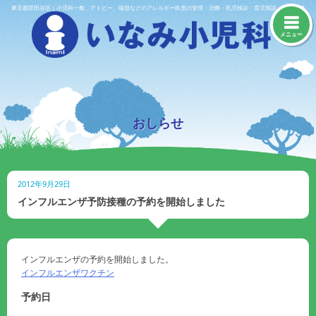
Skip
東京都世田谷区｜小児科一般、アトピー、喘息などのアレルギー疾患の管理・治療・乳児検診・育児相談・予防接種
to
content
メニュー
おしらせ
2012年9月29日
インフルエンザ予防接種の予約を開始しました
インフルエンザの予約を開始しました。
インフルエンザワクチン
予約日