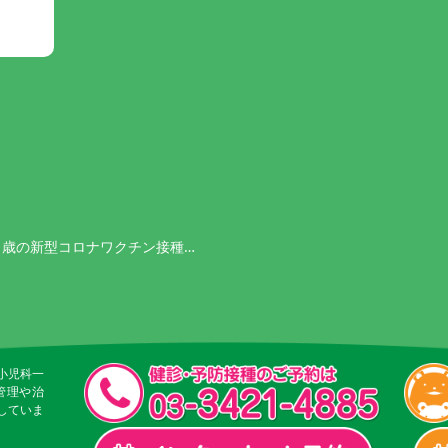
11歳の新型コロナワクチン接種…
小児科一
管理や治
していま