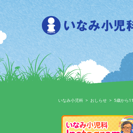
Skip
to
content
いなみ小児科
>
おしらせ
>
5歳から