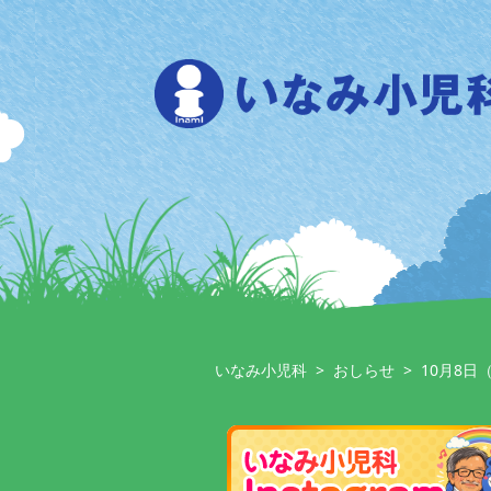
Skip
to
content
いなみ小児科
>
おしらせ
>
10月8