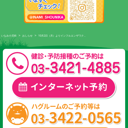
>
>
いなみ小児科
おしらせ
10月2日（月）よりインフルエンザワク…