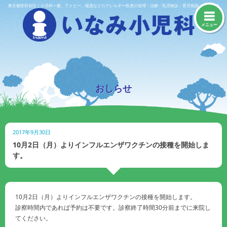
Skip
東京都世田谷区｜小児科一般、アトピー、喘息などのアレルギー疾患の管理・治療・乳児検診・育児相談・予防接種
to
content
メニュー
おしらせ
2017年9月30日
10月2日（月）よりインフルエンザワクチンの接種を開始しま
す。
10月2日（月）よりインフルエンザワクチンの接種を開始します。
診察時間内であれば予約は不要です。診察終了時間30分前までに来院し
てください。