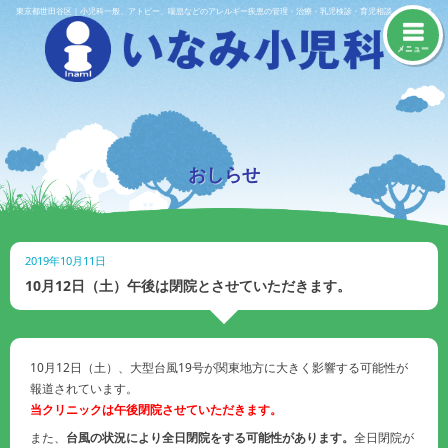
Skip
東京都世田谷区｜小児科一般、アトピー、喘息などのアレルギー疾患の管理・治療・乳児検診・育児相談・予防接種
to
content
メニュー
おしらせ
2019年10月11日
10月12日（土）午後は閉院とさせていただきます。
10月12日（土）、大型台風19号が関東地方に大きく影響する可能性が
報道されています。
当クリニックは午後閉院させていただきます。
また、
台風の状況により全日閉院をする可能性があります。
全日閉院が