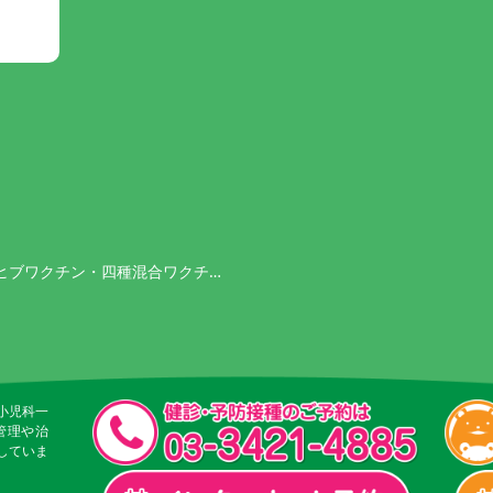
りヒブワクチン・四種混合ワクチ…
小児科一
管理や治
していま