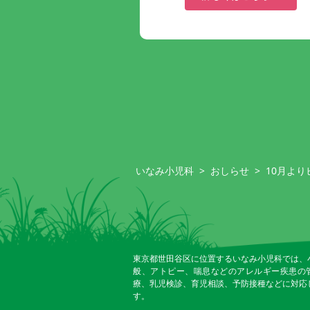
いなみ小児科
>
おしらせ
>
10月よ
東京都世田谷区に位置するいなみ小児科では、
般、アトピー、喘息などのアレルギー疾患の
療、乳児検診、育児相談、予防接種などに対応
す。