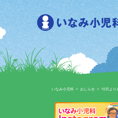
Skip
to
content
いなみ小児科
>
おしらせ
>
10月よ