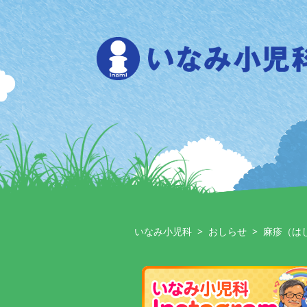
Skip
to
content
いなみ小児科
>
おしらせ
>
麻疹（は