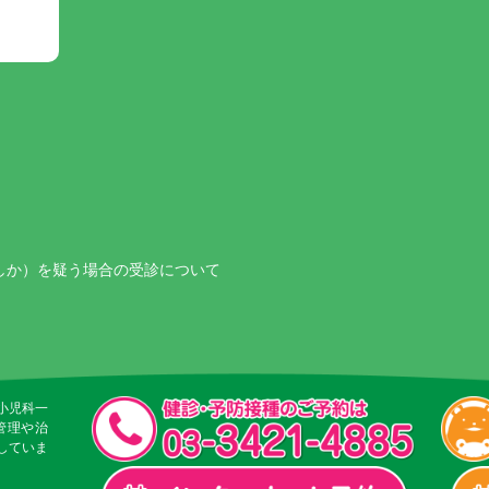
しか）を疑う場合の受診について
小児科一
管理や治
していま