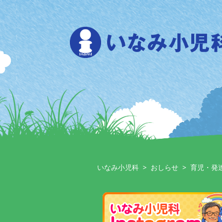
Skip
to
content
いなみ小児科
>
おしらせ
>
育児・発