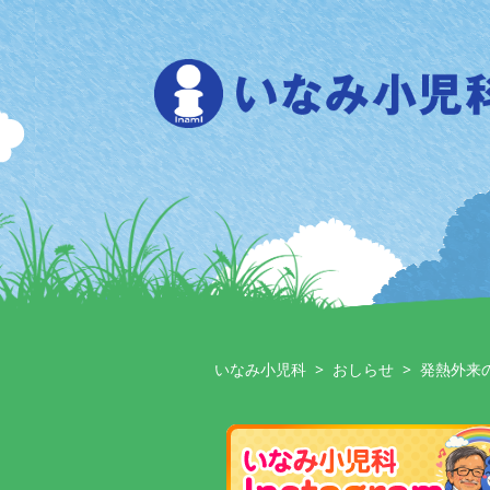
Skip
to
content
いなみ小児科
>
おしらせ
>
発熱外来