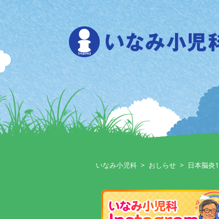
Skip
to
content
いなみ小児科
>
おしらせ
>
日本脳炎