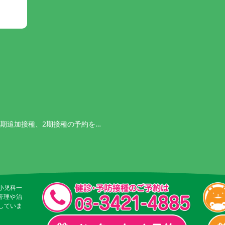
1期追加接種、2期接種の予約を…
小児科一
管理や治
していま