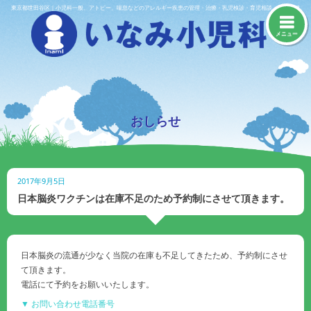
Skip
東京都世田谷区｜小児科一般、アトピー、喘息などのアレルギー疾患の管理・治療・乳児検診・育児相談・予防接種
to
content
メニュー
おしらせ
2017年9月5日
日本脳炎ワクチンは在庫不足のため予約制にさせて頂きます。
日本脳炎の流通が少なく当院の在庫も不足してきたため、予約制にさせ
て頂きます。
電話にて予約をお願いいたします。
▼ お問い合わせ電話番号