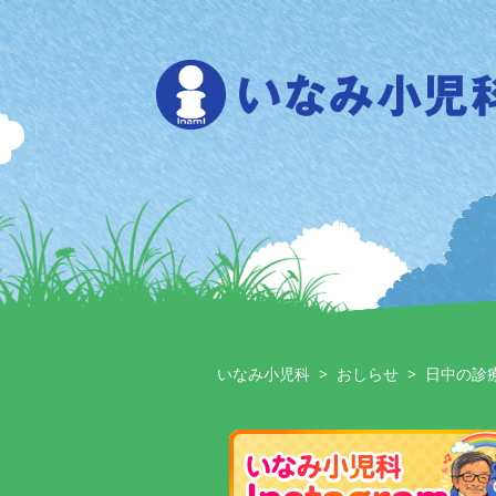
Skip
to
content
いなみ小児科
>
おしらせ
>
日中の診