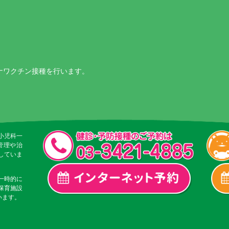
ナワクチン接種を行います。
小児科一
管理や治
していま
一時的に
保育施設
います。