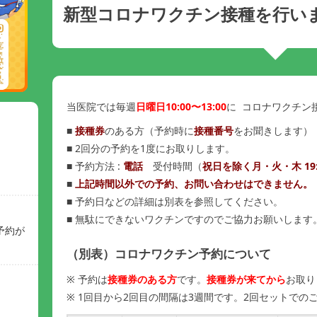
新型コロナワクチン接種を行い
当医院では毎週
日曜日10:00〜13:00
に コロナワクチン
■
接種券
のある方（予約時に
接種番号
をお聞きします）
■ 2回分の予約を1度にお取りします。
■ 予約方法 :
電話
受付時間（
祝日を除く月・火・木 19:0
■
上記時間以外での予約、お問い合わせはできません。
■ 予約日などの詳細は別表を参照してください。
■ 無駄にできないワクチンですのでご協力お願いします
予約が
（別表）コロナワクチン予約について
※ 予約は
接種券のある方
です。
接種券が来てから
お取り
※ 1回目から2回目の間隔は3週間です。2回セットでの