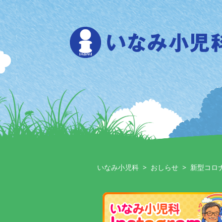
Skip
to
content
いなみ小児科
>
おしらせ
>
新型コロ