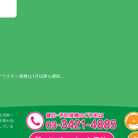
ナワクチン接種は1月以降も継続…
小児科一
管理や治
していま