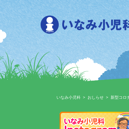
Skip
to
content
いなみ小児科
>
おしらせ
>
新型コロ