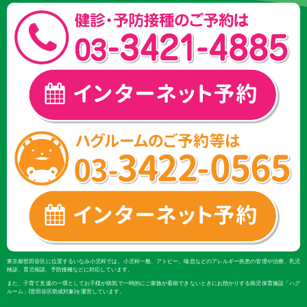
東京都世田谷区に位置するいなみ小児科では、小児科一般、アトピー、喘息などのアレルギー疾患の管理や治療、乳児
検診、育児相談、予防接種などに対応しています。
また、子育て支援の一環としてお子様が病気で一時的にご家族が看病できないときにお預かりする病児保育施設「ハグ
ルーム」(世田谷区助成対象)を運営しています。