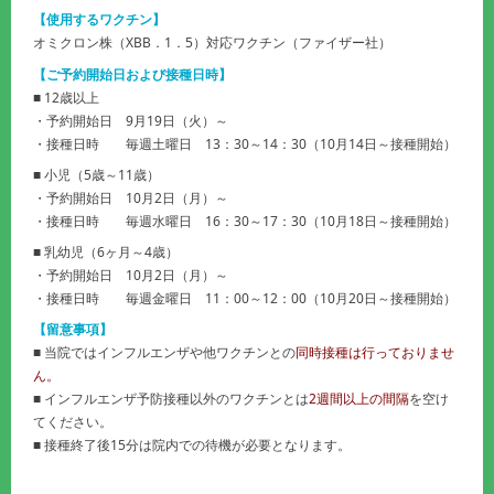
【使用するワクチン】
オミクロン株（XBB．1．5）対応ワクチン（ファイザー社）
【ご予約開始日および接種日時】
■ 12歳以上
・予約開始日 9月19日（火）～
・接種日時 毎週土曜日 13：30～14：30（10月14日～接種開始）
■ 小児（5歳～11歳）
・予約開始日 10月2日（月）～
・接種日時 毎週水曜日 16：30～17：30（10月18日～接種開始）
■ 乳幼児（6ヶ月～4歳）
・予約開始日 10月2日（月）～
・接種日時 毎週金曜日 11：00～12：00（10月20日～接種開始）
【留意事項】
■ 当院ではインフルエンザや他ワクチンとの
同時接種は行っておりませ
ん。
■ インフルエンザ予防接種以外のワクチンとは
2週間以上の間隔
を空け
てください。
■ 接種終了後15分は院内での待機が必要となります。