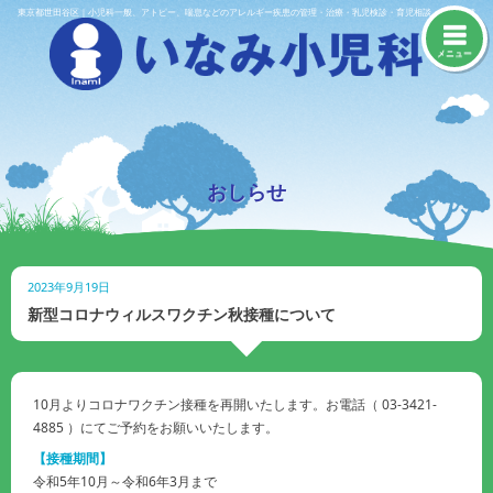
Skip
東京都世田谷区｜小児科一般、アトピー、喘息などのアレルギー疾患の管理・治療・乳児検診・育児相談・予防接種
to
content
メニュー
おしらせ
2023年9月19日
新型コロナウィルスワクチン秋接種について
10月よりコロナワクチン接種を再開いたします。お電話（ 03-3421-
4885 ）にてご予約をお願いいたします。
【接種期間】
令和5年10月～令和6年3月まで