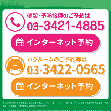
東京都世田谷区に位置するいなみ小児科では、小児科一般、アトピー、喘息などのアレルギー疾患の管理や治療、乳児
検診、育児相談、予防接種などに対応しています。
また、子育て支援の一環としてお子様が病気で一時的にご家族が看病できないときにお預かりする病児保育施設「ハグ