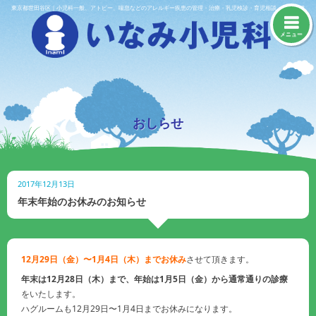
Skip
東京都世田谷区｜小児科一般、アトピー、喘息などのアレルギー疾患の管理・治療・乳児検診・育児相談・予防接種
to
content
メニュー
おしらせ
2017年12月13日
年末年始のお休みのお知らせ
12月29日（金）〜1月4日（木）までお休み
させて頂きます。
年末は12月28日（木）まで、年始は1月5日（金）から通常通りの診療
をいたします。
ハグルームも12月29日〜1月4日までお休みになります。