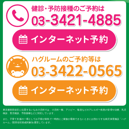
東京都世田谷区に位置するいなみ小児科では、小児科一般、アトピー、喘息などのアレルギー疾患の管理や治療、乳児
検診、育児相談、予防接種などに対応しています。
また、子育て支援の一環としてお子様が病気で一時的にご家族が看病できないときにお預かりする病児保育施設「ハグ
ルーム」(世田谷区助成対象)を運営しています。