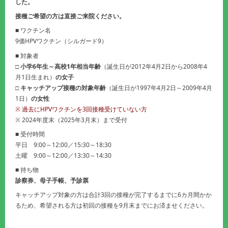
した。
接種ご希望の方は直接ご来院ください。
■ ワクチン名
9価HPVワクチン（シルガード9）
■ 対象者
□
小学6年生～高校1年相当年齢
（誕生日が2012年4月2日から2008年4
月1日生まれ）
の女子
□
キャッチアップ接種の対象年齢
（誕生日が1997年4月2日～2009年4月
1日）
の女性
※ 過去にHPVワクチンを3回接種受けていない方
※ 2024年度末（2025年3月末）まで受付
■ 受付時間
平日 9:00～12:00／15:30～18:30
土曜 9:00～12:00／13:30～14:30
■ 持ち物
診察券、母子手帳、予診票
キャッチアップ対象の方は合計3回の接種が完了するまでに6カ月間かか
るため、希望される方は初回の接種を9月末までにお済ませください。