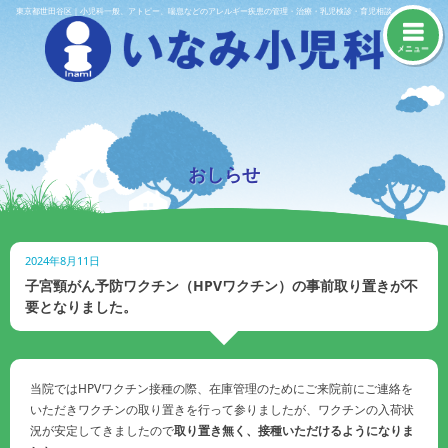
Skip
東京都世田谷区｜小児科一般、アトピー、喘息などのアレルギー疾患の管理・治療・乳児検診・育児相談・予防接種
to
content
メニュー
おしらせ
2024年8月11日
子宮頸がん予防ワクチン（HPVワクチン）の事前取り置きが不
要となりました。
当院ではHPVワクチン接種の際、在庫管理のためにご来院前にご連絡を
いただきワクチンの取り置きを行って参りましたが、ワクチンの入荷状
況が安定してきましたので
取り置き無く、接種いただけるようになりま