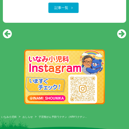
記事一覧
>
>
いなみ小児科
おしらせ
子宮頸がん予防ワクチン（HPVワクチン…