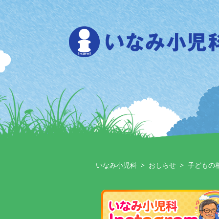
Skip
to
content
いなみ小児科
>
おしらせ
>
子どもの