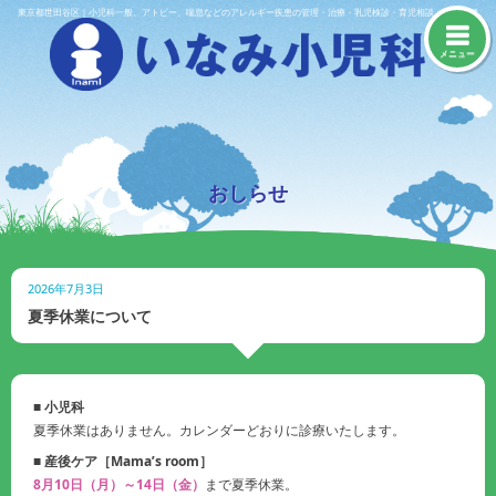
Skip
東京都世田谷区｜小児科一般、アトピー、喘息などのアレルギー疾患の管理・治療・乳児検診・育児相談・予防接種
to
content
メニュー
おしらせ
2026年7月3日
夏季休業について
■ 小児科
夏季休業はありません。カレンダーどおりに診療いたします。
■ 産後ケア［Mama’s room］
8月10日（月）～14日（金）
まで夏季休業。