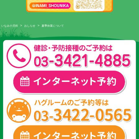
>
>
いなみ小児科
おしらせ
夏季休業について