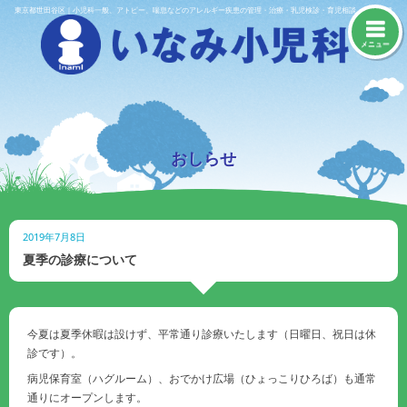
Skip
東京都世田谷区｜小児科一般、アトピー、喘息などのアレルギー疾患の管理・治療・乳児検診・育児相談・予防接種
to
content
メニュー
おしらせ
2019年7月8日
夏季の診療について
今夏は夏季休暇は設けず、平常通り診療いたします（日曜日、祝日は休
診です）。
病児保育室（ハグルーム）、おでかけ広場（ひょっこりひろば）も通常
通りにオープンします。