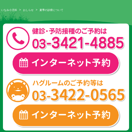
>
>
いなみ小児科
おしらせ
夏季の診療について