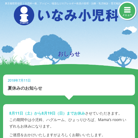
Skip
東京都世田谷区｜小児科一般、アトピー、喘息などのアレルギー疾患の管理・治療・乳児検診・育児相談・予防接種
to
content
メニュー
おしらせ
2018年7月11日
夏休みのお知らせ
8月11日（土）から8月19日（日）までお休み
させていただきます。
この期間中は小児科、ハグルーム、ひょっりひろば、Mama’s room い
ずれもお休みになります。
ご迷惑をおかけいたしますがよろしくお願いいたします。