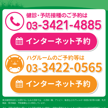
東京都世田谷区に位置するいなみ小児科では、小児科一般、アトピー、喘息などのアレルギー疾患の管理や治療、乳児
検診、育児相談、予防接種などに対応しています。
また、子育て支援の一環としてお子様が病気で一時的にご家族が看病できないときにお預かりする病児保育施設「ハグ