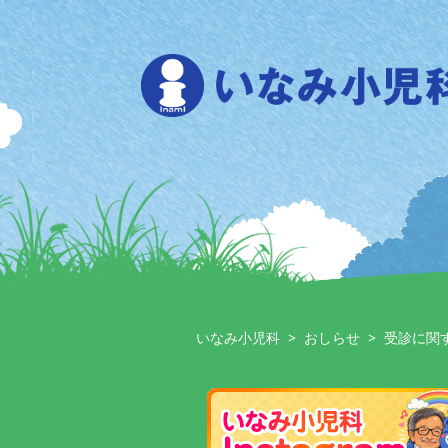
Skip
to
content
いなみ小児科
>
おしらせ
>
受診に関