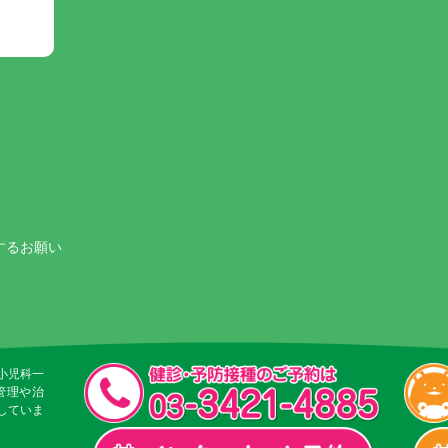
するお願い
小児科一
管理や治
していま