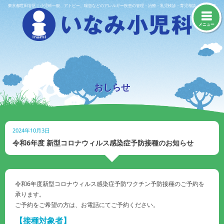
Skip
東京都世田谷区｜小児科一般、アトピー、喘息などのアレルギー疾患の管理・治療・乳児検診・育児相談・予防接種
to
content
メニュー
おしらせ
2024年10月3日
令和6年度 新型コロナウィルス感染症予防接種のお知らせ
令和6年度新型コロナウィルス感染症予防ワクチン予防接種のご予約を
承ります。
ご予約をご希望の方は、お電話にてご予約ください。
【接種対象者】