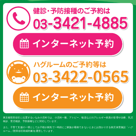
東京都世田谷区に位置するいなみ小児科では、小児科一般、アトピー、喘息などのアレルギー疾患の管理や治療、乳児
検診、育児相談、予防接種などに対応しています。
また、子育て支援の一環としてお子様が病気で一時的にご家族が看病できないときにお預かりする病児保育施設「ハグ
ルーム」(世田谷区助成対象)を運営しています。