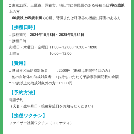
□ 東京23区、三鷹市、調布市、狛江市に住民票のある接種当日
満65歳以
上
の方
□
60歳以上65歳未満
で心臓、腎臓または呼吸器の機能に障害のある方
【接種日時】
□ 接種期間
2024年10月8日～2025年3月31日
□ 接種日時
火曜日・木曜日・金曜日 11:00～12:00／16:00～18:00
土曜日 10:00～12:00
【費用】
□ 世田谷区民助成対象者 : 2500円（助成は期間中1回のみ）
□ 他の自治体の助成対象者 : お持ちいただく予診票券面記載の金額
□ 12歳以上の助成対象外の方 : 15000円
【予約方法】
電話予約
（氏名・生年月日・接種希望日をお知らせください）
【接種ワクチン】
ファイザー社製ワクチン（コミナティ）