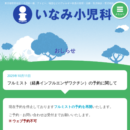
Skip
東京都世田谷区｜小児科一般、アトピー、喘息などのアレルギー疾患の管理・治療・乳児検診・育児相談・予防接種
to
content
メニュー
おしらせ
2025年10月11日
フルミスト（経鼻インフルエンザワクチン）の予約に関して
現在予約を停止しております
フルミストの予約を再開
いたします。
ご予約・お問い合わせは受付までお願いいたします。
※ ウェブ予約不可