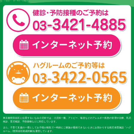
東京都世田谷区に位置するいなみ小児科では、小児科一般、アトピー、喘息などのアレルギー疾患の管理や治療、乳児
検診、育児相談、予防接種などに対応しています。
また、子育て支援の一環としてお子様が病気で一時的にご家族が看病できないときにお預かりする病児保育施設「ハグ
ルーム」(世田谷区助成対象)を運営しています。