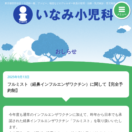
Skip
東京都世田谷区｜小児科一般、アトピー、喘息などのアレルギー疾患の管理・治療・乳児検診・育児相談・予防接種
to
content
メニュー
おしらせ
2025年9月13日
フルミスト（経鼻インフルエンザワクチン）に関して【完全予
約制】
今年度も通常のインフルエンザワクチンに加えて、昨年から日本でも承
認された経鼻インフルエンザワクチン「フルミスト」を取り扱いいたし
ます。