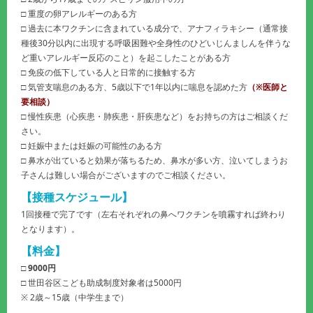
□ 重度の卵アレルギーのある方
□ 過去に本ワクチンに含まれている成分で、アナフィラキシー（通常接
種後30分以内に出現する呼吸困難や全身性のひどいじんましんを伴うな
ど重いアレルギー反応のこと）を起こしたことがある方
□ 免疫の低下している人と日常的に接触する方
□ 気管支喘息のある方、5歳以下で1年以内に喘息を認めた方
（※医師と
要相談）
□ 慢性疾患（心疾患・肺疾患・肝疾患など）をお持ちの方はご相談くだ
さい。
□ 妊娠中または妊娠の可能性のある方
□ 鼻水が出ていると効果が落ちるため、鼻水が多い方、泣いてしまうお
子さんは難しい場合がございますのでご相談ください。
【接種スケジュール】
1回接種で完了です（左右それぞれの鼻へワクチンを噴霧すれば終わり
となります）。
【料金】
□
9000円
□ 世田谷区こども助成制度対象者は5000円
※ 2歳～15歳（中学生まで）