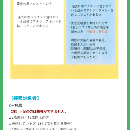
【接種対象者】
2～18歳
（注）下記の方は接種ができません。
□ 2歳未満・19歳以上の方
□ 発熱している方（37.5℃を超える場合）
□ 2歳から17歳までのアスピリン服用中の方