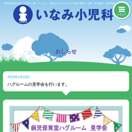
Skip
東京都世田谷区｜小児科一般、アトピー、喘息などのアレルギー疾患の管理・治療・乳児検診・育児相談・予防接種
to
content
メニュー
おしらせ
2025年2月23日
ハグルームの見学会を行います。