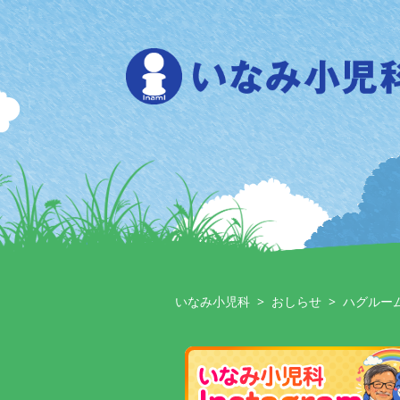
Skip
to
content
いなみ小児科
>
おしらせ
>
ハグルー