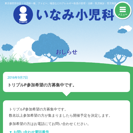
Skip
東京都世田谷区｜小児科一般、アトピー、喘息などのアレルギー疾患の管理・治療・乳児検診・育児相談・予防接種
to
content
メニュー
おしらせ
2016年9月7日
トリプルP参加希望の方募集中です。
トリプルP参加希望の方募集中です。
数名以上参加希望の方が集まりましたら開催予定を決定します。
参加希望の方はお電話にてお問い合わせください。
▼ お問い合わせ電話番号