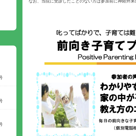
なお、当院に受診したことのない方は参加前に神経外来
号
号
号