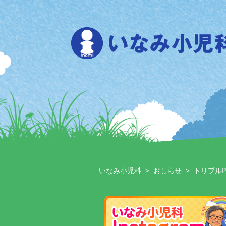
Skip
to
content
いなみ小児科
>
おしらせ
>
トリプル