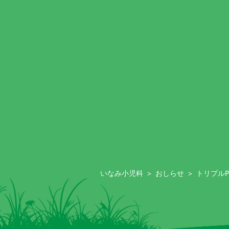
いなみ小児科
>
おしらせ
>
トリプル