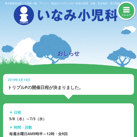
Skip
東京都世田谷区｜小児科一般、アトピー、喘息などのアレルギー疾患の管理・治療・乳児検診・育児相談・予防接種
to
content
メニュー
おしらせ
2019年3月14日
トリプルPの開催日程が決まりました。
▼ 日程
5/8（水）～7/3（水）
▼ 時間・回数
毎週水曜日AM9時半～12時・全9回