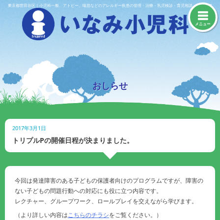
Skip
東京都世田谷区｜小児科一般、アトピー、喘息などのアレルギー疾患の管理・治療・乳児検診・育児相談・予防接種
to
content
メニュー
おしらせ
2017年3月1日
トリプルPの開催日程が決まりました。
今回は発達障害のある子どもの保護者向けのプログラムですが、障害の
ない子どもの問題行動への対応にも役に立つ内容です。
レクチャー、グループワーク、ロールプレイを交えながら学びます。
（より詳しい内容は
こちらのチラシ
をご覧ください。）