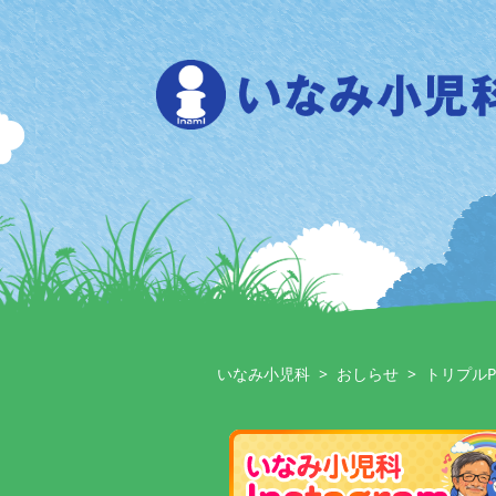
Skip
to
content
いなみ小児科
>
おしらせ
>
トリプル