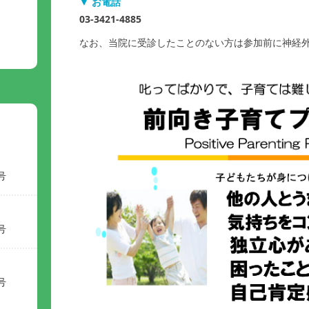
▼ お電話
03-3421-4885
なお、当院に受診したことのない方は参加前に神経
号
号
号