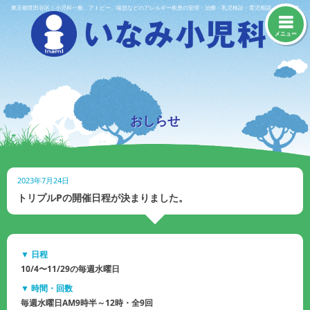
Skip
東京都世田谷区｜小児科一般、アトピー、喘息などのアレルギー疾患の管理・治療・乳児検診・育児相談・予防接種
to
content
メニュー
おしらせ
2023年7月24日
トリプルPの開催日程が決まりました。
▼ 日程
10/4〜11/29の毎週水曜日
▼ 時間・回数
毎週水曜日AM9時半～12時・全9回