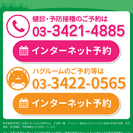
東京都世田谷区に位置するいなみ小児科では、小児科一般、アトピー、喘息などのアレルギー疾患の管理や治療、乳児
検診、育児相談、予防接種などに対応しています。
また、子育て支援の一環としてお子様が病気で一時的にご家族が看病できないときにお預かりする病児保育施設「ハグ