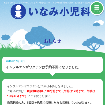
Skip
東京都世田谷区｜小児科一般、アトピー、喘息などのアレルギー疾患の管理・治療・乳児検診・育児相談・予防接種
to
content
メニュー
おしらせ
2018年12月17日
インフルエンザワクチンは予約不要になりました。
インフルエンザワクチンは予約は不要となりました。
ご希望の方は
一般診療時間終了30分前まで（午前は12時まで、午後は
18時30分まで）
にご来院ください。
当院初診の方、1回目を他院で接種した方も接種していただけます。