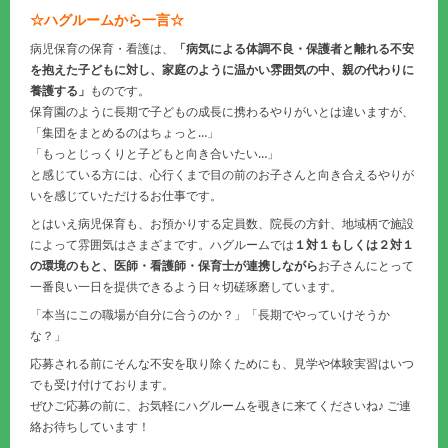
☆ハグルームから一言☆
病児保育の保育・看護は、
「病気による体調不良・保護者と離れる不安
を抱えた子どもに対し、家庭のように温かい雰囲気の中、親の代わりに
養護する」
ものです。
保育園のように長期で子どもの成長に携わるやりがいとは違いますが、
「集団をまとめるのはちょっと…」
「もっとじっくりと子どもと向き合いたい…」
と感じている方には、心行くまで目の前のお子さんと向き合えるやりが
いを感じていただけるお仕事です。
とはいえ病児保育も、お預かりする定員数、院長の方針、地域柄で施設
によって雰囲気はさまざまです。ハグルームでは
１対１もしくは２対１
の環境のもと、医師・看護師・保育士が連携しながら
お子さんにとって
一番良い一日を提供できるよう日々切磋琢磨しています。
「本当にこの職場が自分に合うのか？」「長期でやっていけそうか
な？」
応募される前にそんな不安を取り除くためにも、見学や体験実習はいつ
でも受け付けております。
ぜひご応募の前に、お気軽にハグルームを覗きに来てくださいね♪ ご連
絡お待ちしています！