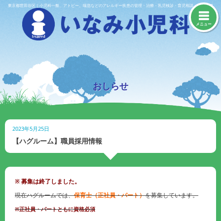
Skip
東京都世田谷区｜小児科一般、アトピー、喘息などのアレルギー疾患の管理・治療・乳児検診・育児相談・予防接種
to
content
メニュー
おしらせ
2023年5月25日
【ハグルーム】職員採用情報
※ 募集は終了しました。
現在ハグルームでは、
保育士（正社員・パート）
を募集しています。
※正社員・パートともに資格必須