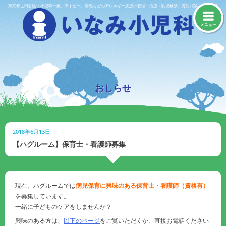
Skip
東京都世田谷区｜小児科一般、アトピー、喘息などのアレルギー疾患の管理・治療・乳児検診・育児相談・予防接種
to
content
メニュー
おしらせ
2018年6月13日
【ハグルーム】保育士・看護師募集
現在、ハグルームでは
病児保育に興味のある保育士・看護師（資格有）
を募集しています。
一緒に子どものケアをしませんか？
興味のある方は、
以下のページ
をご覧いただくか、直接お電話ください